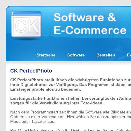
Startseite
Software
Bestellen
E
CK PerfectPhoto
CK PerfectPhoto stellt Ihnen die wichtigsten Funktionen zu
Ihrer Digitalphotos zur Verfügung. Das Programm ist dabei a
Einsteiger problemlos zu bedienen.
Leistungsstarke Funktionen helfen bei verunglückten Auf
sorgen für die Verwirklichung Ihrer Foto-Ideen.
Nach dem Programmstart zeit Ihnen die Software alle Bilddateien
Ordners in einer Vorschau an. Hier wählen Sie das zu optimierend
Maus oder Tastatur aus.
Per Mausklick optimieren Sie Ihr Digitalbild indem Sie bei Aufnahm