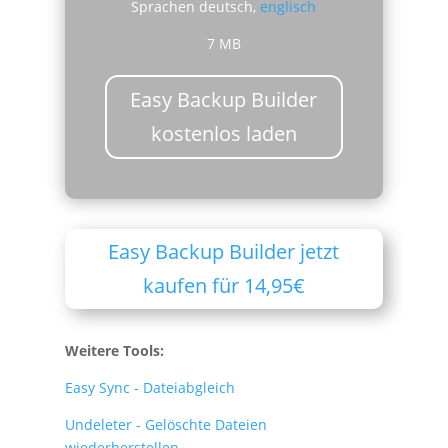
Sprachen deutsch,
englisch
7 MB
Easy Backup Builder
kostenlos laden
Easy Backup Builder jetzt
kaufen für 14,95€
Weitere Tools:
Easy Sync - Dateiabgleich
Undeleter - Gelöschte Dateien
wiederherstellen